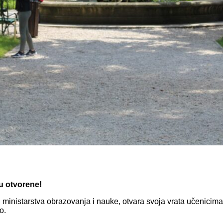
u otvorene!
inistarstva obrazovanja i nauke, otvara svoja vrata učenicima 
o.