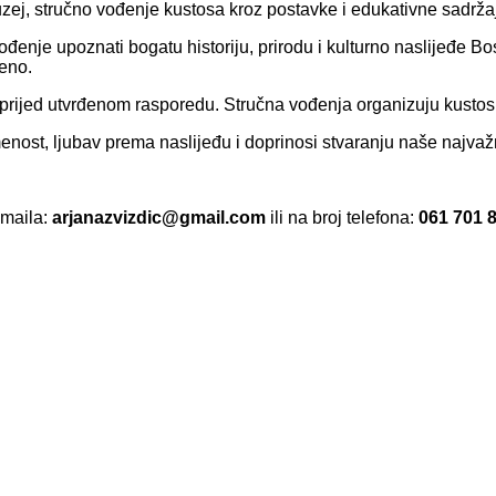
j, stručno vođenje kustosa kroz postavke i edukativne sadrža
vođenje upoznati bogatu historiju, prirodu i kulturno naslijeđe 
čeno.
aprijed utvrđenom rasporedu. Stručna vođenja organizuju kusto
menost, ljubav prema naslijeđu i doprinosi stvaranju naše najvaž
-maila:
arjanazvizdic@gmail.com
ili na broj telefona:
061 701 