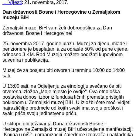
← Vijesti
:
21. novembra, 2017.
Dan državnosti Bosne i Hercegovine u Zemaljskom
muzeju BiH
Zemaljski muzej BiH vam želi dobrodošlicu za Dan
državnosti Bosne i Hercegovine!
25. novembra 2017. godine ulaz u Muzej za djecu, mlade i
penzionere je besplatan, a za odrasle 50% od pune cijene,
odnosno 3 KM. Rad Muzeja možete podržati kupovinom
suvenira i publikacija.
Muzej će za posjetu biti otvoren u terminu 10:00 do 14:00
sati.
U 13:00 sati, na Odjeljenju za etnologiju svečano će biti
otvorena izložba „Moje mjesto je ovdje“. Ova etnološka
postavka donosi izbor iz fundusa ličnih premeta pristiglih
poklonom u Zemaljski muzej BiH. U izložbi ćete moći vidjeti
najrazličitije predmete od kojih svaki ima svoju prošlost i
svaki priča svoju jedinstvenu priču.
U sklopu obilježavanja Dana državnosti Bosne i
Hercegovine Zemaljski muzej BiH učestvuje na manifestaciji
„Knjiga u niši“ u organizaciji Zajednice izdavača i nakladnika