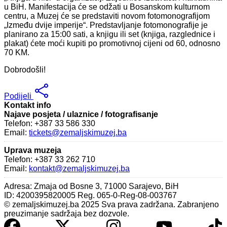
u BiH. Manifestacija će se odžati u Bosanskom kulturnom
centru, a Muzej će se predstaviti novom fotomonografijom
„Između dvije imperije“. Predstavljanje fotomonografije je
planirano za 15:00 sati, a knjigu ili set (knjiga, razglednice i
plakat) ćete moći kupiti po promotivnoj cijeni od 60, odnosno
70 KM.
Dobrodošli!
Podijeli
Kontakt info
Najave posjeta / ulaznice / fotografisanje
Telefon: +387 33 586 330
Email:
tickets@zemaljskimuzej.ba
Uprava muzeja
Telefon: +387 33 262 710
Email:
kontakt@zemaljskimuzej.ba
Adresa: Zmaja od Bosne 3, 71000 Sarajevo, BiH
ID: 4200395820005 Reg. 065-0-Reg-08-003767
© zemaljskimuzej.ba 2025 Sva prava zadržana. Zabranjeno
preuzimanje sadržaja bez dozvole.