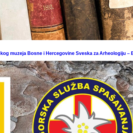
skog muzeja Bosne i Hercegovine Sveska za Arheologiju – B