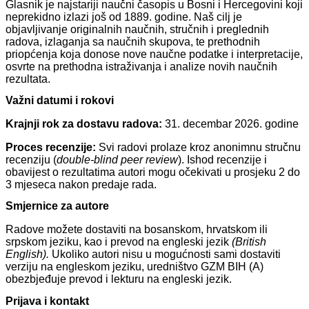
Glasnik je najstariji naučni časopis u Bosni i Hercegovini koji
neprekidno izlazi još od 1889. godine. Naš cilj je
objavljivanje originalnih naučnih, stručnih i preglednih
radova, izlaganja sa naučnih skupova, te prethodnih
priopćenja koja donose nove naučne podatke i interpretacije,
osvrte na prethodna istraživanja i analize novih naučnih
rezultata.
Važni datumi i rokovi
Krajnji rok za dostavu radova:
31. decembar 2026. godine
Proces recenzije:
Svi radovi prolaze kroz anonimnu stručnu
recenziju (
double-blind peer review
). Ishod recenzije i
obavijest o rezultatima autori mogu očekivati u prosjeku 2 do
3 mjeseca nakon predaje rada.
Smjernice za autore
Radove možete dostaviti na bosanskom, hrvatskom ili
srpskom jeziku, kao i prevod na engleski jezik
(British
English).
Ukoliko autori nisu u mogućnosti sami dostaviti
verziju na engleskom jeziku, uredništvo GZM BIH (A)
obezbjeđuje prevod i lekturu na engleski jezik.
Prijava i kontakt