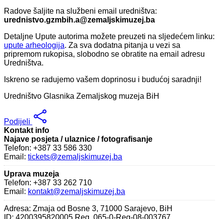
Radove šaljite na službeni email uredništva:
urednistvo.gzmbih.a@zemaljskimuzej.ba
Detaljne Upute autorima možete preuzeti na sljedećem linku:
upute arheologija
. Za sva dodatna pitanja u vezi sa
pripremom rukopisa, slobodno se obratite na email adresu
Uredništva.
Iskreno se radujemo vašem doprinosu i budućoj saradnji!
Uredništvo Glasnika Zemaljskog muzeja BiH
Podijeli
Kontakt info
Najave posjeta / ulaznice / fotografisanje
Telefon: +387 33 586 330
Email:
tickets@zemaljskimuzej.ba
Uprava muzeja
Telefon: +387 33 262 710
Email:
kontakt@zemaljskimuzej.ba
Adresa: Zmaja od Bosne 3, 71000 Sarajevo, BiH
ID: 4200395820005 Reg. 065-0-Reg-08-003767