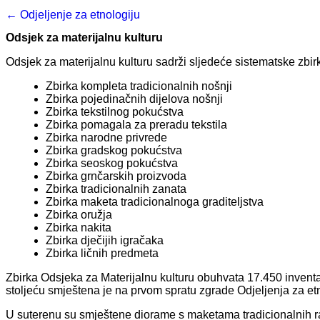
← Odjeljenje za etnologiju
Odsjek za materijalnu kulturu
Odsjek za materijalnu kulturu sadrži sljedeće sistematske zbir
Zbirka kompleta tradicionalnih nošnji
Zbirka pojedinačnih dijelova nošnji
Zbirka tekstilnog pokućstva
Zbirka pomagala za preradu tekstila
Zbirka narodne privrede
Zbirka gradskog pokućstva
Zbirka seoskog pokućstva
Zbirka grnčarskih proizvoda
Zbirka tradicionalnih zanata
Zbirka maketa tradicionalnoga graditeljstva
Zbirka oružja
Zbirka nakita
Zbirka dječijih igračaka
Zbirka ličnih predmeta
Zbirka Odsjeka za Materijalnu kulturu obuhvata 17.450 inventar
stoljeću smještena je na prvom spratu zgrade Odjeljenja za etno
U suterenu su smještene diorame s maketama tradicionalnih ra