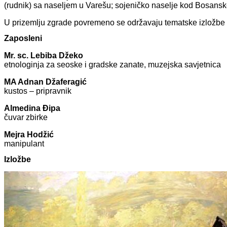
(rudnik) sa naseljem u Varešu; sojeničko naselje kod Bosansk
U prizemlju zgrade povremeno se održavaju tematske izložbe r
Zaposleni
Mr. sc. Lebiba Džeko
etnologinja za seoske i gradske zanate, muzejska savjetnica
MA Adnan Džaferagić
kustos – pripravnik
Almedina Đipa
čuvar zbirke
Mejra Hodžić
manipulant
Izložbe