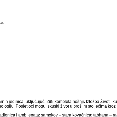
ke:
nih jedinica, uključujući 288 kompleta nošnji. Izložba Život i 
logiju. Posjetioci mogu iskusiti život u prošlim stoljećima kroz
dionica i ambijenata: samokov – stara kovačnica; tabhana – rad