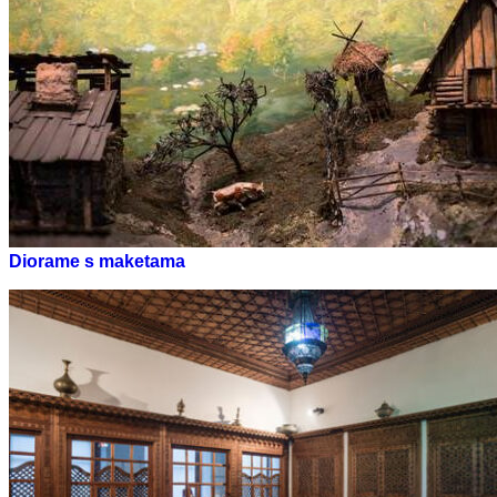
Diorame s maketama