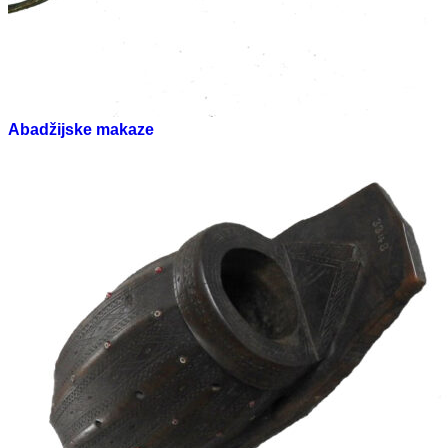
Abadžijske makaze