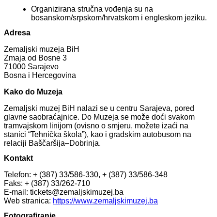
Organizirana stručna vođenja su na
bosanskom/srpskom/hrvatskom i engleskom jeziku.
Adresa
Zemaljski muzeja BiH
Zmaja od Bosne 3
71000 Sarajevo
Bosna i Hercegovina
Kako do Muzeja
Zemaljski muzej BiH nalazi se u centru Sarajeva, pored
glavne saobraćajnice. Do Muzeja se može doći svakom
tramvajskom linijom (ovisno o smjeru, možete izaći na
stanici “Tehnička škola”), kao i gradskim autobusom na
relaciji Baščaršija–Dobrinja.
Kontakt
Telefon: + (387) 33/586-330, + (387) 33/586-348
Faks: + (387) 33/262-710
E-mail:
tickets@zemaljskimuzej.ba
Web stranica:
https://www.zemaljskimuzej.ba
Fotografiranje