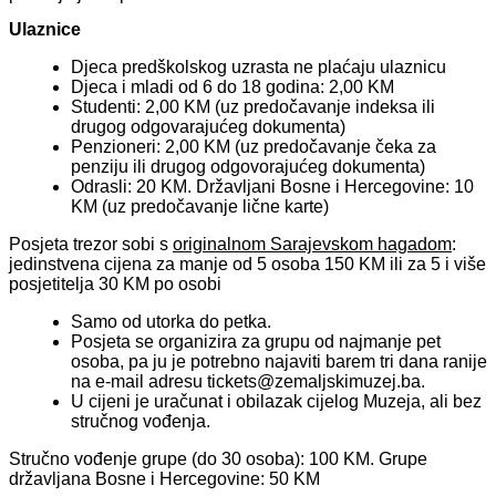
Ulaznice
Djeca predškolskog uzrasta ne plaćaju ulaznicu
Djeca i mladi od 6 do 18 godina: 2,00 KM
Studenti: 2,00 KM (uz predočavanje indeksa ili
drugog odgovarajućeg dokumenta)
Penzioneri: 2,00 KM (uz predočavanje čeka za
penziju ili drugog odgovorajućeg dokumenta)
Odrasli: 20 KM. Državljani Bosne i Hercegovine: 10
KM (uz predočavanje lične karte)
Posjeta trezor sobi s
originalnom Sarajevskom hagadom
:
jedinstvena cijena za manje od 5 osoba 150 KM ili za 5 i više
posjetitelja 30 KM po osobi
Samo od utorka do petka.
Posjeta se organizira za grupu od najmanje pet
osoba, pa ju je potrebno najaviti barem tri dana ranije
na e-mail adresu
tickets@zemaljskimuzej.ba
.
U cijeni je uračunat i obilazak cijelog Muzeja, ali bez
stručnog vođenja.
Stručno vođenje grupe (do 30 osoba): 100 KM. Grupe
državljana Bosne i Hercegovine: 50 KM