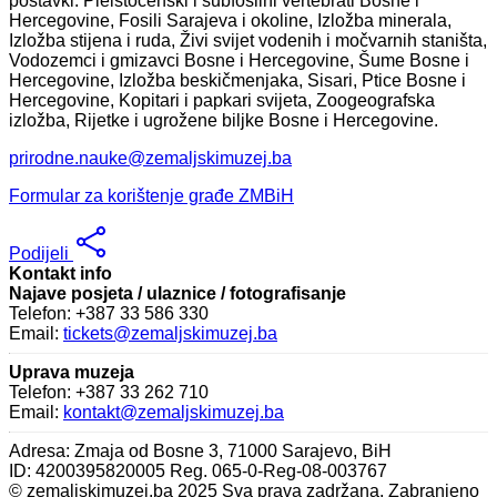
postavki: Pleistocenski i subfosilni vertebrati Bosne i
Hercegovine, Fosili Sarajeva i okoline, Izložba minerala,
Izložba stijena i ruda, Živi svijet vodenih i močvarnih staništa,
Vodozemci i gmizavci Bosne i Hercegovine, Šume Bosne i
Hercegovine, Izložba beskičmenjaka, Sisari, Ptice Bosne i
Hercegovine, Kopitari i papkari svijeta, Zoogeografska
izložba, Rijetke i ugrožene biljke Bosne i Hercegovine.
prirodne.nauke@zemaljskimuzej.ba
Formular za korištenje građe ZMBiH
Podijeli
Kontakt info
Najave posjeta / ulaznice / fotografisanje
Telefon: +387 33 586 330
Email:
tickets@zemaljskimuzej.ba
Uprava muzeja
Telefon: +387 33 262 710
Email:
kontakt@zemaljskimuzej.ba
Adresa: Zmaja od Bosne 3, 71000 Sarajevo, BiH
ID: 4200395820005 Reg. 065-0-Reg-08-003767
© zemaljskimuzej.ba 2025 Sva prava zadržana. Zabranjeno