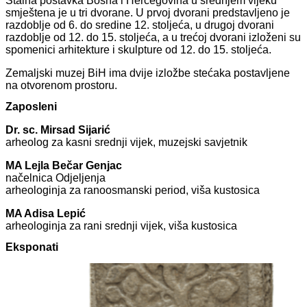
Stalna postavka Bosna i Hercegovina u srednjem vijeku
smještena je u tri dvorane. U prvoj dvorani predstavljeno je
razdoblje od 6. do sredine 12. stoljeća, u drugoj dvorani
razdoblje od 12. do 15. stoljeća, a u trećoj dvorani izloženi su
spomenici arhitekture i skulpture od 12. do 15. stoljeća.
Zemaljski muzej BiH ima dvije izložbe stećaka postavljene
na otvorenom prostoru.
Zaposleni
Dr. sc. Mirsad Sijarić
arheolog za kasni srednji vijek, muzejski savjetnik
MA Lejla Bečar Genjac
načelnica Odjeljenja
arheologinja za ranoosmanski period, viša kustosica
MA Adisa Lepić
arheologinja za rani srednji vijek, viša kustosica
Eksponati