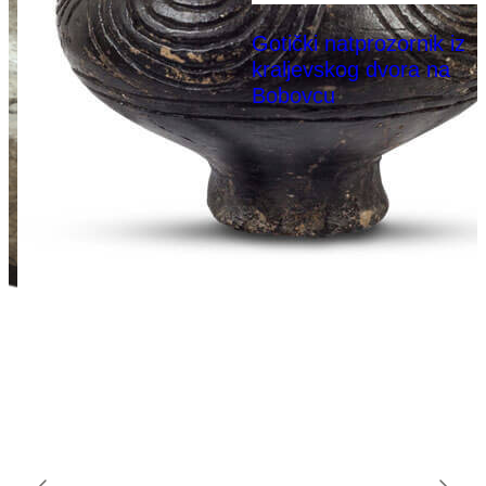
Gotički natprozornik iz
kraljevskog dvora na
Bobovcu