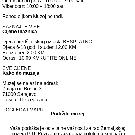
Od utorka do petka: 10:00 – 19:00 sati
Vikendom: 10:00 – 18:00 sati
Ponedjeljkom Muzej ne radi.
SAZNAJTE VIŠE
Cijene ulaznica
Djeca predškolskog uzrasta BESPLATNO
Djeca 6-18 god. i studenti 2,00 KM
Penzioneri 2,00 KM
Odrasli 10,00 KM
KUPITE ONLINE
SVE CIJENE
Kako do muzeja
Muzej se nalazi na adresi:
Zmaja od Bosne 3
71000 Sarajevo
Bosna i Hercegovina
POGLEDAJ MAPU
Podržite muzej
Vaša podrška je od vitalne važnosti za rad Zemaljskog
muzeja BiH. Pozivamo vas da razmotrite na koji način