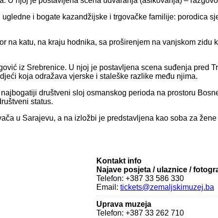
. U njoj je postavljena scena udvaranja (ašikovanja) – razgovor
ledne i bogate kazandžijske i trgovačke familije: porodica sjedi
tor na katu, na kraju hodnika, sa proširenjem na vanjskom zidu k
ić iz Srebrenice. U njoj je postavljena scena suđenja pred Trg
djeći koja odražava vjerske i staleške razlike među njima.
e najbogatiji društveni sloj osmanskog perioda na prostoru Bos
ruštveni status.
ča u Sarajevu, a na izložbi je predstavljena kao soba za žene (
Kontakt info
Najave posjeta / ulaznice / fotogr
Telefon: +387 33 586 330
Email:
tickets@zemaljskimuzej.ba
Uprava muzeja
Telefon: +387 33 262 710