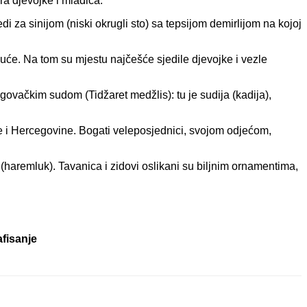
a djevojke i mladića.
 za sinijom (niski okrugli sto) sa tepsijom demirlijom na kojoj
uće. Na tom su mjestu najčešće sjedile djevojke i vezle
ovačkim sudom (Tidžaret medžlis): tu je sudija (kadija),
ne i Hercegovine. Bogati veleposjednici, svojom odjećom,
haremluk). Tavanica i zidovi oslikani su biljnim ornamentima,
afisanje