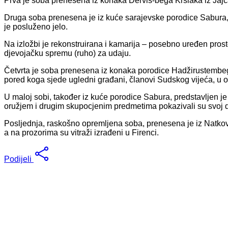
Prva je soba prenesena iz konaka Derviš-bega Kršlaka iz Jajca
Druga soba prenesena je iz kuće sarajevske porodice Sabura, ug
je posluženo jelo.
Na izložbi je rekonstruirana i kamarija – posebno uređen pros
djevojačku spremu (ruho) za udaju.
Četvrta je soba prenesena iz konaka porodice Hadžirustembegov
pored koga sjede ugledni građani, članovi Sudskog vijeća, u o
U maloj sobi, također iz kuće porodice Sabura, predstavljen j
oružjem i drugim skupocjenim predmetima pokazivali su svoj d
Posljednja, raskošno opremljena soba, prenesena je iz Natkova
a na prozorima su vitraži izrađeni u Firenci.
Podijeli