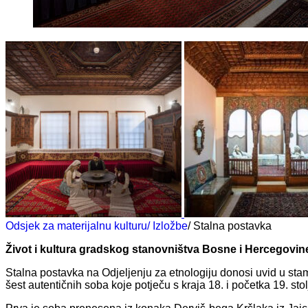
Odsjek za materijalnu kulturu
/ Izložbe
/ Stalna postavka
Život i kultura gradskog stanovništva Bosne i Hercegovine
Stalna postavka na Odjeljenju za etnologiju donosi uvid u stamb
šest autentičnih soba koje potječu s kraja 18. i početka 19. sto