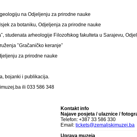
 geologiju na Odjeljenju za prirodne nauke
dsjek za botaniku, Odjeljenja za prirodne nauke
", studenata arheologije Filozofskog fakulteta u Sarajevu, Odjel
druženja "Gračaničko keranje"
djeljenju za prirodne nauke
 bojanki i publikacija.
imuzej.ba
ili 033 586 348
Kontakt info
Najave posjeta / ulaznice / fotogr
Telefon: +387 33 586 330
Email:
tickets@zemaljskimuzej.ba
Uprava muzeja