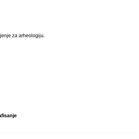
jenje za arheologiju.
afisanje