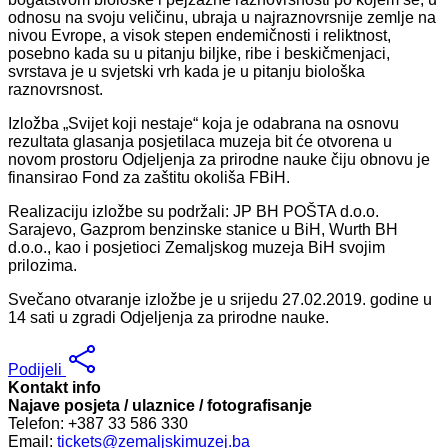
odnosu na svoju veličinu, ubraja u najraznovrsnije zemlje na
nivou Evrope, a visok stepen endemičnosti i reliktnost,
posebno kada su u pitanju biljke, ribe i beskičmenjaci,
svrstava je u svjetski vrh kada je u pitanju biološka
raznovrsnost.
Izložba „Svijet koji nestaje“ koja je odabrana na osnovu
rezultata glasanja posjetilaca muzeja bit će otvorena u
novom prostoru Odjeljenja za prirodne nauke čiju obnovu je
finansirao Fond za zaštitu okoliša FBiH.
Realizaciju izložbe su podržali: JP BH POŠTA d.o.o.
Sarajevo, Gazprom benzinske stanice u BiH, Wurth BH
d.o.o., kao i posjetioci Zemaljskog muzeja BiH svojim
prilozima.
Svečano otvaranje izložbe je u srijedu 27.02.2019. godine u
14 sati u zgradi Odjeljenja za prirodne nauke.
Podijeli
Kontakt info
Najave posjeta / ulaznice / fotografisanje
Telefon: +387 33 586 330
Email:
tickets@zemaljskimuzej.ba