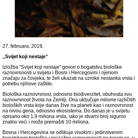
27. februara, 2019.
„Svijet koji nestaje“
Izložba “Svijet koji nestaje” govori o bogatstvu biološke
raznovrsnosti u svijetu i Bosni i Hercegovini i njenom
značaju za čovjeka, te želi ukazati na uzroke nestanka vrsta i
potrebu njihove zaštite.
Biološka raznovrsnost, odnosno biodiverzitet, obuhvata svu
raznovrsnost života na Zemlji. Ona uključuje milione različitih
bioloških vrsta koje danas žive na planeti kao i raznovrsnost
na nivou gena, odnosno ekosistema. Do danas je u svijetu
opisano oko 1,9 miliona vrsta, iako je stvarni broj sigurno
znatno veći i može premašiti 10 miliona.
Bosna i Hercegovina se odlikuje visokim i jedinstvenim
bogatstvom biološke i pejzažne raznovrsnosti po kojem se, u