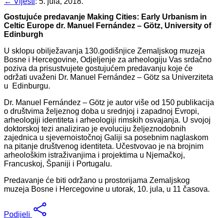
← Vijesti
:
5. jula, 2018.
Gostujuće predavanje Making Cities: Early Urbanism in
Celtic Europe dr. Manuel Fernández – Götz, University of
Edinburgh
U sklopu obilježavanja 130.godišnjice Zemaljskog muzeja
Bosne i Hercegovine, Odjeljenje za arheologiju Vas srdačno
poziva da prisustvujete gostujućem predavanju koje će
održati uvaženi Dr. Manuel Fernández – Götz sa Univerziteta
u Edinburgu.
Dr. Manuel Fernández – Götz je autor više od 150 publikacija
o društvima željeznog doba u srednjoj i zapadnoj Evropi,
arheologiji identiteta i arheologiji rimskih osvajanja. U svojoj
doktorskoj tezi analizirao je evoluciju željeznodobnih
zajednica u sjevernoistočnoj Galiji sa posebnim naglaskom
na pitanje društvenog identiteta. Učestvovao je na brojnim
arheološkim istraživanjima i projektima u Njemačkoj,
Francuskoj, Španiji i Portugalu.
Predavanje će biti održano u prostorijama Zemaljskog
muzeja Bosne i Hercegovine u utorak, 10. jula, u 11 časova.
Podijeli