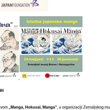
iH
zivom
„Manga, Hokusai, Manga“
, u organizaciji Zemaljskog m