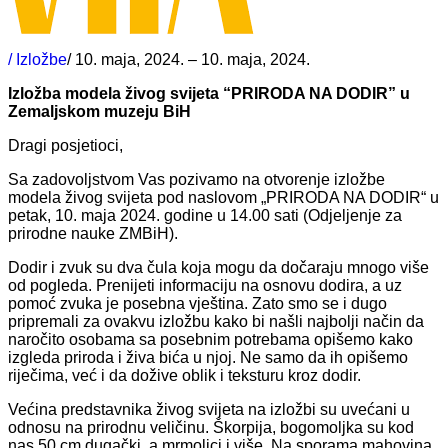
/ Izložbe
/ 10. maja, 2024. – 10. maja, 2024.
Izložba modela živog svijeta “PRIRODA NA DODIR” u
Zemaljskom muzeju BiH
Dragi posjetioci,
Sa zadovoljstvom Vas pozivamo na otvorenje izložbe
modela živog svijeta pod naslovom „PRIRODA NA DODIR“ u
petak, 10. maja 2024. godine u 14.00 sati (Odjeljenje za
prirodne nauke ZMBiH).
Dodir i zvuk su dva čula koja mogu da dočaraju mnogo više
od pogleda. Prenijeti informaciju na osnovu dodira, a uz
pomoć zvuka je posebna vještina. Zato smo se i dugo
pripremali za ovakvu izložbu kako bi našli najbolji način da
naročito osobama sa posebnim potrebama opišemo kako
izgleda priroda i živa bića u njoj. Ne samo da ih opišemo
riječima, već i da dožive oblik i teksturu kroz dodir.
Većina predstavnika živog svijeta na izložbi su uvećani u
odnosu na prirodnu veličinu. Škorpija, bogomoljka su kod
nas 50 cm dugački, a mrmoljci i više. Na sporama mahovina,