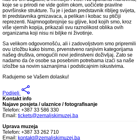
koje se u prirodi ne vide golim okom, uočićete pravilne
površinske strukture. Tu je i jedan predstavnik ribljeg svijeta,
tri predstavnika gmizavaca, a pelikan i kobac su ptičiji
reprezenti. Najmnogobrojnije su gljive, kod kojih smo, kroz
više vjernih kopija, prikazali svu raznolikost oblika ovih
organizama koji nisu ni biljke ni životinje.
Sa velikom odgovornošću, ali i zadovoljstvom smo pripremili
ovu izložbu kako bismo, prvenstveno ranjivim kategorijama
našeg društva, omogućili novi jedinstveni doživljaj. Zato se
nadamo da će osobe sa posebnim potrebama izaći sa naše
izložbe sa novim saznanjima i podsticajnim iskustvima.
Radujemo se Vašem dolasku!
Podijeli
Kontakt info
Najave posjeta / ulaznice / fotografisanje
Telefon: +387 33 586 330
Email:
tickets@zemaljskimuzej.ba
Uprava muzeja
Telefon: +387 33 262 710
Email:
kontakt@zemaljskimuzej.ba