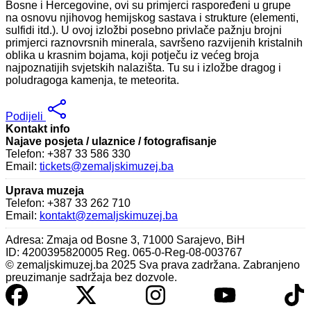
Bosne i Hercegovine, ovi su primjerci raspoređeni u grupe
na osnovu njihovog hemijskog sastava i strukture (elementi,
sulfidi itd.). U ovoj izložbi posebno privlače pažnju brojni
primjerci raznovrsnih minerala, savršeno razvijenih kristalnih
oblika u krasnim bojama, koji potječu iz većeg broja
najpoznatijih svjetskih nalazišta. Tu su i izložbe dragog i
poludragoga kamenja, te meteorita.
Podijeli
Kontakt info
Najave posjeta / ulaznice / fotografisanje
Telefon: +387 33 586 330
Email:
tickets@zemaljskimuzej.ba
Uprava muzeja
Telefon: +387 33 262 710
Email:
kontakt@zemaljskimuzej.ba
Adresa: Zmaja od Bosne 3, 71000 Sarajevo, BiH
ID: 4200395820005 Reg. 065-0-Reg-08-003767
© zemaljskimuzej.ba 2025 Sva prava zadržana. Zabranjeno
preuzimanje sadržaja bez dozvole.