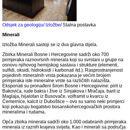
Odsjek za geologiju
/ Izložbe
/ Stalna postavka
Minerali
Izložba Minerali sastoji se iz dva glavna dijela.
Zbirka Minerali Bosne i Hercegovine sadrži oko 700
primjeraka raznovrsnih minerala koji su svrstani u grupe na
osnovu njihovog hemijskog sastava i strukture (elementi,
sulfidi, oksidi, hidroksidi i karbonati itd.). Rasprostranjenost
pojedinih mineralnih vrsta pokazana je većim brojem
primjeraka iste mineralne vrste sa različitih nalazišta.
Eksponati su pronađeni širom Bosne i Hercegovine: pirit iz
Bakovića, rude bakra i žive iz Sinjakova i Mračaja, barit iz
Maglaja, hijalofan iz Busovače, volframit u kvarcu iz
Čemernice, kalcit iz Duboštice – ovo su samo neki primjerci
koji pokazuju bogatstvo bosanskohercegovačkih prostora
mineralima i rudama.
Opća zbirka minerala sadrži oko 1.000 odabranih primjeraka
minerala iz raznih krajeva svijeta. Kao i minerali sa područja