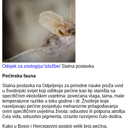
Odsjek za zoologiju
/ Izložbe
/ Stalna postavka
Pećinska fauna
Stalna postavka na Odjeljenju za prirodne nauke pruža uvid
u životinjski svijet koji odlikuje pećine kao tip staništa sa
specifičnim ekološkim uvjetima: povećana vlaga, tama, male
temperaturne razlike u toku godine i dr. Životinje koje
naseljavaju pećine posjeduju mehanizme prilagođavanja
ovim specifičnim uvjetima života: odsustvo ili potpuna atrofija
čula vida, odsustvo pigmenta, izrazito razvijeno čulo dodira.
Kako u Bosni i Hercegovini postoji velik broj pećina,