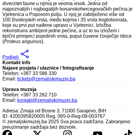
diverzitet faune u njima je veoma visok. Jedna od
najpoznatijih i najbogatijih bosanskohercegovačkih pećina je
Vjetrenica u Popovom polju. U njoj je zabilježeno više od
100 životinjskih vrsta, među kojima i 35 vrsta troglobionata,
koje su prvi put nađene upravo u Vjetrenici. Izložba
rekonstruira ambijent jedne pećine, a uz to su izloženi i
tipični primjerci pojedinih vrsta, poput čuvene čovječije ribice
(
Proteus anguinus
).
Podijeli
Kontakt info
Najave posjeta / ulaznice / fotografisanje
Telefon: +387 33 586 330
Email:
tickets@zemaljskimuzej.ba
Uprava muzeja
Telefon: +387 33 262 710
Email:
kontakt@zemaljskimuzej.ba
Adresa: Zmaja od Bosne 3, 71000 Sarajevo, BiH
ID: 4200395820005 Reg. 065-0-Reg-08-003767
© zemaljskimuzej.ba 2025 Sva prava zadržana. Zabranjeno
preuzimanje sadržaja bez dozvole.