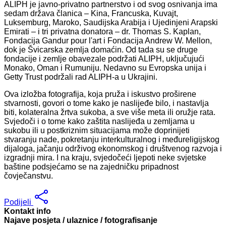
ALIPH je javno-privatno partnerstvo i od svog osnivanja ima
sedam država članica – Kina, Francuska, Kuvajt,
Luksemburg, Maroko, Saudijska Arabija i Ujedinjeni Arapski
Emirati – i tri privatna donatora – dr. Thomas S. Kaplan,
Fondacija Gandur pour l'art i Fondacija Andrew W. Mellon,
dok je Švicarska zemlja domaćin. Od tada su se druge
fondacije i zemlje obavezale podržati ALIPH, uključujući
Monako, Oman i Rumuniju. Nedavno su Evropska unija i
Getty Trust podržali rad ALIPH-a u Ukrajini.
Ova izložba fotografija, koja pruža i iskustvo proširene
stvarnosti, govori o tome kako je naslijeđe bilo, i nastavlja
biti, kolateralna žrtva sukoba, a sve više meta ili oružje rata.
Svjedoči i o tome kako zaštita naslijeđa u zemljama u
sukobu ili u postkriznim situacijama može doprinijeti
stvaranju nade, pokretanju interkulturalnog i međureligijskog
dijaloga, jačanju održivog ekonomskog i društvenog razvoja i
izgradnji mira. I na kraju, svjedočeći ljepoti neke svjetske
baštine podsjećamo se na zajedničku pripadnost
čovječanstvu.
Podijeli
Kontakt info
Najave posjeta / ulaznice / fotografisanje