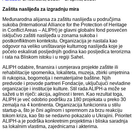
Zaštita naslijeđa za izgradnju mira
Međunarodna alijansa za zaštitu naslijeđa u područjima
sukoba (International Alliance for the Protection of Heritage
in Conflict Areas – ALIPH) je glavni globalni fond posvećen
isključivo zaštiti naslijeđa u zonama sukoba i
postkonfliktnom kontekstu. Organizacija je nastala kao
odgovor na veliko uništavanje kulturnog naslijeđa koje je
počelo eskalirati posljednjih godina kao posljedica terorizma
i rata na Bliskom istoku i u regiji Sahel.
ALIPH odabire, finansira i usmjerava projekte zaštite ili
rehabilitacije spomenika, lokaliteta, muzeja, zbirki umjetnina
ili rukopisa, bogomolja i nematerijalne baštine. Njih
predvode i provode partneri Fondacije, uključujući nevladine
organizacije i institucije kulture. Stil rada ALIPH-a može se
sažeti u tri riječi: akcija, agilnost i teren. Kao rezultat toga,
ALIPH je već odobrio podršku za 180 projekata u preko 30
zemalja na 4 kontinenta. Organizacija funkcionira u stilu
startup-a, što je čini agilnom i spremnom za brzu reakciju
tokom kriza, kao što se nedavno pokazalo u Ukrajini. Prioritet
ALIPH-a je podrška konkretnim projektima i bliska saradnja
sa lokalnim vlastima, zajednicama i akterima.