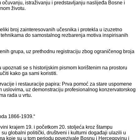
 očuvanju, istraživanju i predstavljanju naslijeđa Bosne i
rnom životu.
iki broj zainteresovanih učesnika i protekla u izuzetno
 i tehnikama do samostalnog rezbarenja motiva inspirisanih
enih grupa, uz prethodnu registraciju zbog ograničenog broja
 upoznati se s historijskim pismom korištenim na prostoru
iti kako ga sami koristiti.
vacije i restauracije papira: Prva pomoć za stare uspomene
ćnim uslovima, uz demonstraciju profesionalnog konzervatorskog
ima rada u vrtu.
rioda 1866-1939.“
ovini krajem 19. i početkom 20. stoljeća kroz štampu
globalni politički, društveni i kulturni događaji ulazili u
zama koje su u tom periodu povezivale Bosnu i Hercegovinu i