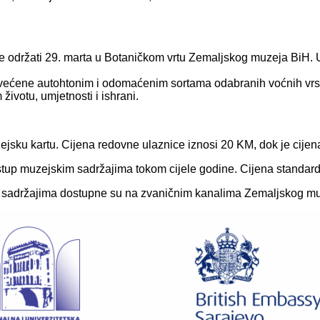
e održati 29. marta u Botaničkom vrtu Zemaljskog muzeja BiH. U
svećene autohtonim i odomaćenim sortama odabranih voćnih vrsta 
ivotu, umjetnosti i ishrani.
ejsku kartu. Cijena redovne ulaznice iznosi 20 KM, dok je cije
tup muzejskim sadržajima tokom cijele godine. Cijena standard
rugim sadržajima dostupne su na zvaničnim kanalima Zemaljskog 