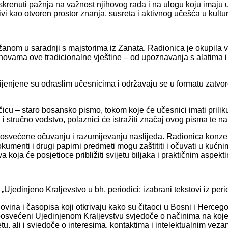
skrenuti pažnja na važnost njihovog rada i na ulogu koju imaju u
i kao otvoren prostor znanja, susreta i aktivnog učešća u kultu
nom u saradnji s majstorima iz Zanata. Radionica je okupila vel
 osnovama ove tradicionalne vještine – od upoznavanja s alatima
enjene su odraslim učesnicima i održavaju se u formatu zatvor
cu – staro bosansko pismo, tokom koje će učesnici imati priliku
 stručno vodstvo, polaznici će istražiti značaj ovog pisma te nauč
posvećene očuvanju i razumijevanju naslijeđa. Radionica konzer
okumenti i drugi papirni predmeti mogu zaštititi i očuvati u ku
 koja će posjetioce približiti svijetu biljaka i praktičnim aspekt
 „Ujedinjeno Kraljevstvo u bh. periodici: izabrani tekstovi iz pe
vina i časopisa koji otkrivaju kako su čitaoci u Bosni i Herceg
posvećeni Ujedinjenom Kraljevstvu svjedoče o načinima na koje su 
tu, ali i svjedoče o interesima, kontaktima i intelektualnim ve