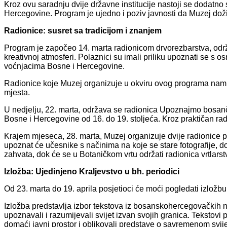
Kroz ovu saradnju dvije državne institucije nastoji se dodatno 
Hercegovine. Program je ujedno i poziv javnosti da Muzej doživ
Radionice: susret sa tradicijom i znanjem
Program je započeo 14. marta radionicom drvorezbarstva, održa
kreativnoj atmosferi. Polaznici su imali priliku upoznati se s
voćnjacima Bosne i Hercegovine.
Radionice koje Muzej organizuje u okviru ovog programa namij
mjesta.
U nedjelju, 22. marta, održava se radionica Upoznajmo bosanči
Bosne i Hercegovine od 16. do 19. stoljeća. Kroz praktičan rad i
Krajem mjeseca, 28. marta, Muzej organizuje dvije radionice 
upoznat će učesnike s načinima na koje se stare fotografije, d
zahvata, dok će se u Botaničkom vrtu održati radionica vrtlarstva
Izložba: Ujedinjeno Kraljevstvo u bh. periodici
Od 23. marta do 19. aprila posjetioci će moći pogledati izložbu
Izložba predstavlja izbor tekstova iz bosanskohercegovačkih no
upoznavali i razumijevali svijet izvan svojih granica. Tekstovi 
domaći javni prostor i oblikovali predstave o savremenom svije