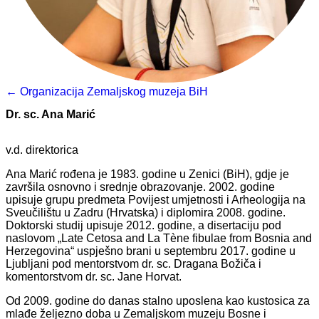
← Organizacija Zemaljskog muzeja BiH
Dr. sc. Ana Marić
v.d. direktorica
Ana Marić rođena je 1983. godine u Zenici (BiH), gdje je
završila osnovno i srednje obrazovanje. 2002. godine
upisuje grupu predmeta Povijest umjetnosti i Arheologija na
Sveučilištu u Zadru (Hrvatska) i diplomira 2008. godine.
Doktorski studij upisuje 2012. godine, a disertaciju pod
naslovom „Late Cetosa and La Tène fibulae from Bosnia and
Herzegovina“ uspješno brani u septembru 2017. godine u
Ljubljani pod mentorstvom dr. sc. Dragana Božiča i
komentorstvom dr. sc. Jane Horvat.
Od 2009. godine do danas stalno uposlena kao kustosica za
mlađe željezno doba u Zemaljskom muzeju Bosne i