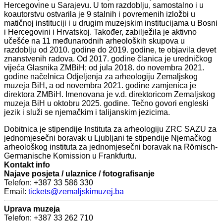
Hercegovine u Sarajevu. U tom razdoblju, samostalno i u
koautorstvu ostvarila je 9 stalnih i povremenih izložbi u
matičnoj instituciji i u drugim muzejskim institucijama u Bosni
i Hercegovini i Hrvatskoj. Također, zabilježila je aktivno
učešće na 11 međunarodnih arheoloških skupova u
razdoblju od 2010. godine do 2019. godine, te objavila devet
znanstvenih radova. Od 2017. godine članica je uredničkog
vijeća Glasnika ZMBiH; od jula 2018. do novembra 2021.
godine načelnica Odjeljenja za arheologiju Zemaljskog
muzeja BiH, a od novembra 2021. godine zamjenica je
direktora ZMBiH. Imenovana je v.d. direktoricom Zemaljskog
muzeja BiH u oktobru 2025. godine. Tečno govori engleski
jezik i služi se njemačkim i talijanskim jezicima.
Dobitnica je stipendije Instituta za arheologiju ZRC SAZU za
jednomjesečni boravak u Ljubljani te stipendije Njemačkog
arheološkog instituta za jednomjesečni boravak na Römisch-
Germanische Komission u Frankfurtu.
Kontakt info
Najave posjeta / ulaznice / fotografisanje
Telefon: +387 33 586 330
Email:
tickets@zemaljskimuzej.ba
Uprava muzeja
Telefon: +387 33 262 710