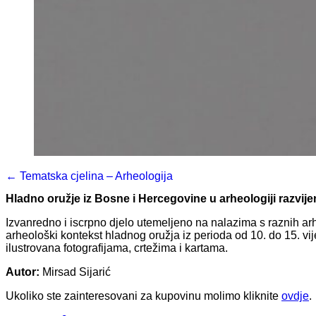
← Tematska cjelina – Arheologija
Hladno oružje iz Bosne i Hercegovine u arheologiji razvij
Izvanredno i iscrpno djelo utemeljeno na nalazima s raznih arheo
arheološki kontekst hladnog oružja iz perioda od 10. do 15. vi
ilustrovana fotografijama, crtežima i kartama.
Autor:
Mirsad Sijarić
Ukoliko ste zainteresovani za kupovinu molimo kliknite
ovdje
.