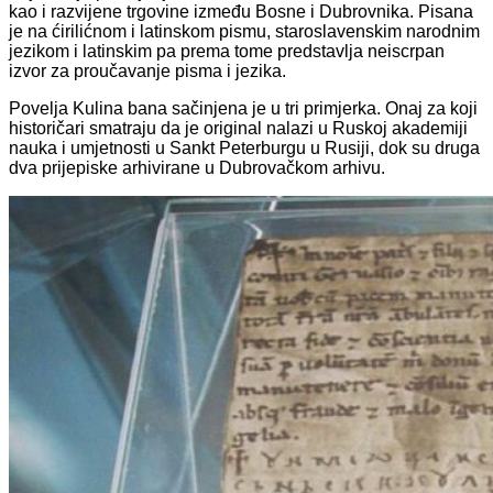
kao i razvijene trgovine između Bosne i Dubrovnika. Pisana
je na ćirilićnom i latinskom pismu, staroslavenskim narodnim
jezikom i latinskim pa prema tome predstavlja neiscrpan
izvor za proučavanje pisma i jezika.
Povelja Kulina bana sačinjena je u tri primjerka. Onaj za koji
historičari smatraju da je original nalazi u Ruskoj akademiji
nauka i umjetnosti u Sankt Peterburgu u Rusiji, dok su druga
dva prijepiske arhivirane u Dubrovačkom arhivu.