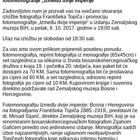
fotomonografije „Između dvije imperije“
Zadovoljstvo nam je pozvati vas na svečano otvaranje
izložbe fotografija Františeka Topiča i promociju
fotomonografije „Između dvije imperije“ u izdanju Zemaljskog
muzeja BiH, u petak, 6. 10. 2017. godine u 19:00 sati.
Ulaz na izložbu je slobodan od 18:30 sati.
Za vas smo ovom prilikom pripremili posebnu ponudu:
fotomonografija, reprint fotografija iz monografije (65x45cm) i
set razglednica sa slikama iz života bosanskohercegovačkog
društva s kraja 19. i početka 20. stoljeća, kao paket bit će
dostupni za 70 KM. Sama fotomonografija bit će prodavana
po cijeni od 60 KM, a set razglednica, odnosno reprint
fotografije po cijeni od 10 KM. Kupovinom knjige i suvenira
direktno podržavate rad Zemaljskog muzeja Bosne i
Hercegovine.
Fotomonografiju
Između dvije imperije: Bosna i Heregovina
na fotografijama Františeka Topiča 1885.-1919.,
predstavit će
dr. Mirsad Sijarić, direktor Zemaljskog muzeja BiH, koji je sa
renomiranim bosanskohercegovačkim fotografom Zijahom
Gafićem priredio ovo jedinstveno izdanje. Monografija sadrži
izbor najzanimljivijih, ranije uglavnom neobjavljivanih
Topičevih fotografija koje prikazuju intimnu historiju i