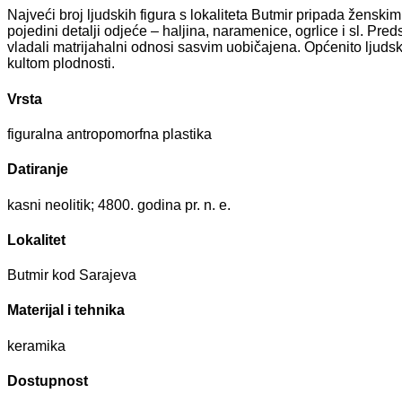
Najveći broj ljudskih figura s lokaliteta Butmir pripada žens
pojedini detalji odjeće – haljina, naramenice, ogrlice i sl. Pr
vladali matrijahalni odnosi sasvim uobičajena. Općenito ljuds
kultom plodnosti.
Vrsta
figuralna antropomorfna plastika
Datiranje
kasni neolitik; 4800. godina pr. n. e.
Lokalitet
Butmir kod Sarajeva
Materijal i tehnika
keramika
Dostupnost