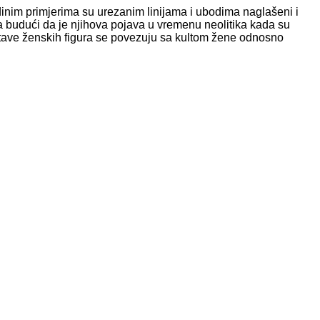
dinim primjerima su urezanim linijama i ubodima naglašeni i
era budući da je njihova pojava u vremenu neolitika kada su
dstave ženskih figura se povezuju sa kultom žene odnosno