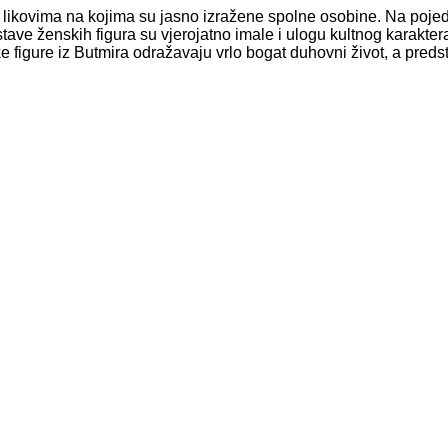
kim likovima na kojima su jasno izražene spolne osobine. Na poje
edstave ženskih figura su vjerojatno imale i ulogu kultnog karakt
ke figure iz Butmira odražavaju vrlo bogat duhovni život, a pre