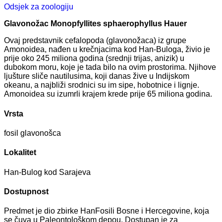
Odsjek za zoologiju
Glavonožac Monopfyllites sphaerophyllus Hauer
Ovaj predstavnik cefalopoda (glavonožaca) iz grupe
Amonoidea, nađen u krečnjacima kod Han-Buloga, živio je
prije oko 245 miliona godina (srednji trijas, anizik) u
dubokom moru, koje je tada bilo na ovim prostorima. Njihove
ljušture sliče nautilusima, koji danas žive u Indijskom
okeanu, a najbliži srodnici su im sipe, hobotnice i lignje.
Amonoidea su izumrli krajem krede prije 65 miliona godina.
Vrsta
fosil glavonošca
Lokalitet
Han-Bulog kod Sarajeva
Dostupnost
Predmet je dio zbirke HanFosili Bosne i Hercegovine, koja
se čuva u Paleontološkom depou. Dostupan je za