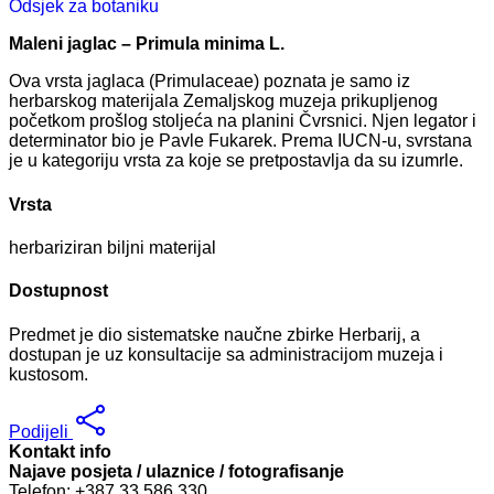
Odsjek za botaniku
Maleni jaglac – Primula minima L.
Ova vrsta jaglaca (Primulaceae) poznata je samo iz
herbarskog materijala Zemaljskog muzeja prikupljenog
početkom prošlog stoljeća na planini Čvrsnici. Njen legator i
determinator bio je Pavle Fukarek. Prema IUCN-u, svrstana
je u kategoriju vrsta za koje se pretpostavlja da su izumrle.
Vrsta
herbariziran biljni materijal
Dostupnost
Predmet je dio sistematske naučne zbirke Herbarij, a
dostupan je uz konsultacije sa administracijom muzeja i
kustosom.
Podijeli
Kontakt info
Najave posjeta / ulaznice / fotografisanje
Telefon: +387 33 586 330