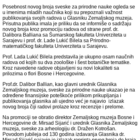
Posebnost novog broja sveske za prirodne nauke ogleda se
u imenima mladih naučnika koji su prepoznali važnost
publikovanja svojih radova u Glasniku Zemaljskog muzeja.
Prisutna publika imala je priliku da se informiše o sadržaju
novog broja kroz promociju radova od strane prof. dr.
Dalibora Balliana sa Šumarskog fakulteta Univerziteta u
Sarajevu i prof. dr. Lade Lukić Bilela sa Prirodno-
matematičkog fakulteta Univerziteta u Sarajevu.
Prof. Lada Lukić Bilela predstavila je ukupno osam naučnih
radova od kojih su dva zoološke i šest botaničke tematike.
Kroz navedene radove objavljeni su novi lokaliteti sa
prilozima o flori Bosne i Hercegovine.
Prof.dr. Dalibor Ballian, kao glavni urednik Glasnika
Zemaljskog muzeja, sveske za prirodne nauke ukazao je na
određene finansijske poteškoće prilikom prikupljanja i
publikovanja glasnika ali ujedno već je najavio izlazak
novog broja čiji radovi prolaze kroz recenzije i prelome.
Na promociji se obratio direktor Zemaljskog muzeja Bosne i
Hercegovine dr. Mirsad Sijarić i urednik Glasnika Zemaljskog
muzeja, sveske za arheologiju dr. Dražen Kotrošan.
Povodom jubileja od 130 godina izdavanja Glasnika dr.
Mirsad Sijarić najavio je izlazak reprinta prvog broja do kraja