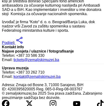
koji je sredstva donirao Specijalni fond američkih
ambasadora za očuvanje kulturnog naslijeđa pri Ambasadi
SAD-a u BiH. Kao implementator i investitor u ime donatora
stoji Komisija za očuvanje nacionalnih spomenika.
Izvođač je firma “Koto“ d. o. o. Beograd/Banja Luka, dok
nadzor vrši Zavod za zaštitu spomenika u sastavu
Federalnog ministarstva kulture i sporta.
Podijeli
Kontakt info
Najave posjeta / ulaznice / fotografisanje
Telefon: +387 33 586 330
Email:
tickets@zemaljskimuzej.ba
Uprava muzeja
Telefon: +387 33 262 710
Email:
kontakt@zemaljskimuzej.ba
Adresa: Zmaja od Bosne 3, 71000 Sarajevo, BiH
ID: 4200395820005 Reg. 065-0-Reg-08-003767
© zemaljskimuzej.ba 2025 Sva prava zadržana. Zabranjeno
preuzimanje sadržaja bez dozvole.