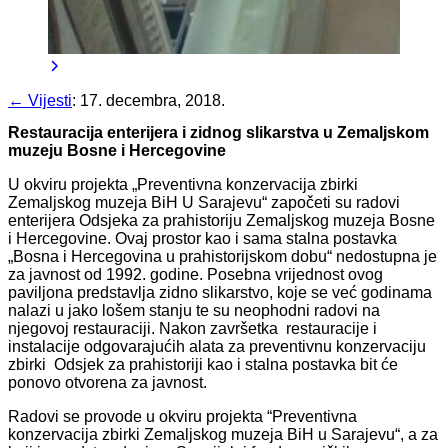
← Vijesti
:
17. decembra, 2018.
Restauracija enterijera i zidnog slikarstva u Zemaljskom
muzeju Bosne i Hercegovine
U okviru projekta „Preventivna konzervacija zbirki
Zemaljskog muzeja BiH U Sarajevu“ započeti su radovi
enterijera Odsjeka za prahistoriju Zemaljskog muzeja Bosne
i Hercegovine. Ovaj prostor kao i sama stalna postavka
„Bosna i Hercegovina u prahistorijskom dobu“ nedostupna je
za javnost od 1992. godine. Posebna vrijednost ovog
paviljona predstavlja zidno slikarstvo, koje se već godinama
nalazi u jako lošem stanju te su neophodni radovi na
njegovoj restauraciji. Nakon završetka restauracije i
instalacije odgovarajućih alata za preventivnu konzervaciju
zbirki Odsjek za prahistoriji kao i stalna postavka bit će
ponovo otvorena za javnost.
Radovi se provode u okviru projekta “Preventivna
konzervacija zbirki Zemaljskog muzeja BiH u Sarajevu“, a za