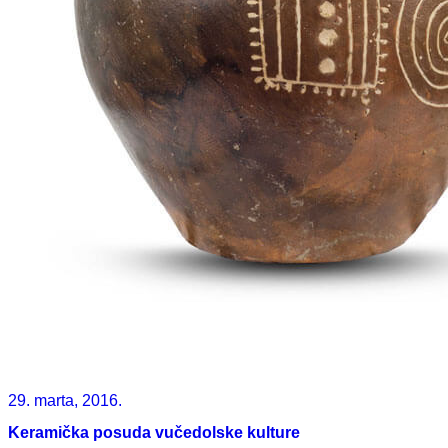
29. marta, 2016.
Keramička posuda vučedolske kulture