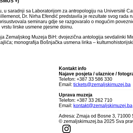
ASMUS +)
 u saradnji sa Laboratorijom za antropologiju na Université Cat
emenot, Dr. Nirha Efendić predstavila je rezultate svog rada na
ć prisustvovala seminaru gdje se razgovaralo o mogućim povez
 i vrstu lirske usmene pjesme doinu.
anja Zemaljskog Muzeja BiH: dvojezična antologija sevdalinki M
; monografija Bošnjačka usmena lirika – kulturnohistorijski ok
Kontakt info
Najave posjeta / ulaznice / fotogr
Telefon: +387 33 586 330
Email:
tickets@zemaljskimuzej.ba
Uprava muzeja
Telefon: +387 33 262 710
Email:
kontakt@zemaljskimuzej.ba
Adresa: Zmaja od Bosne 3, 71000
© zemaljskimuzej.ba 2025 Sva pra