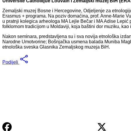
Université Catholique Louvain i Zemaljski muzej BiH (ER
Zemaljski muzej Bosne i Hercegovine, Odjeljenje za etnologiju,
Erasmus + programa. Na poziv domaćina, prof. Anne-Marie Vuill
u pratnji kolegica arheologa MA Lejle Bečar i MA Adise Lepi
folklornom tradicijom u Moldaviji, koja baštini dor muziku, kao
Nakon seminara, predstavljena su i sva novija etnološka izd
Narodne Umotvorine; Bošnjačka usmena balada Muniba Maglajlića
etnološka sveska Glasnika Zemaljskog muzeja BiH.
Podijeli