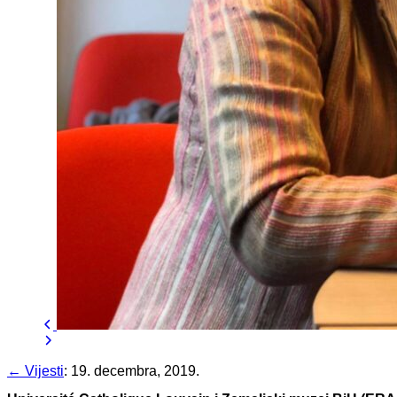
← Vijesti
:
19. decembra, 2019.