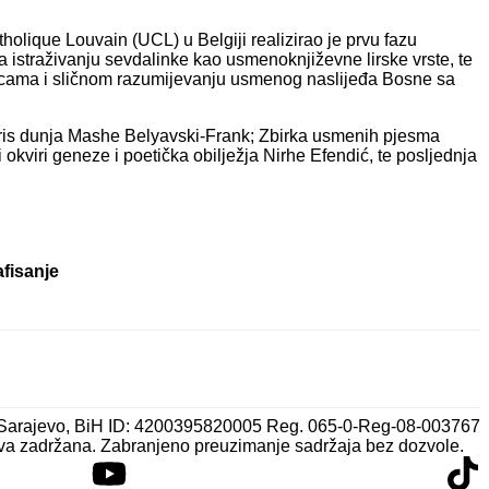
holique Louvain (UCL) u Belgiji realizirao je prvu fazu
 istraživanju sevdalinke kao usmenoknjiževne lirske vrste, te
nicama i sličnom razumijevanju usmenog naslijeđa Bosne sa
iris dunja Mashe Belyavski-Frank; Zbirka usmenih pjesma
viri geneze i poetička obilježja Nirhe Efendić, te posljednja
afisanje
 Sarajevo, BiH ID: 4200395820005 Reg. 065-0-Reg-08-003767
va zadržana. Zabranjeno preuzimanje sadržaja bez dozvole.