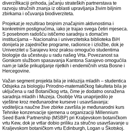
diverzifikaciji prihoda, jačanju strateških partnerstava te
razvoju stručnih znanja iz oblasti upravljanja živim biljnim
zbirkama i očuvanja biodiverziteta.
Projekat je rezultirao brojnim značajnim aktivnostima i
konkretnim postignućima, iako je trajao svega četiri mjeseca.
S posebnom radošću ističemo saradnju s domaćim
institucijama – Nacionalna i univerzitetska biblioteka BiH
donijela je zajedničke programe, radionice i izložbe, dok je
Univerzitet u Sarajevu kroz praksu omogućio studentima
biologije da učestvuju u radu našeg Vrta. Povezanost sa
Gorskom službom spasavanja Kantona Sarajevo omogućila
nam je lakše prikupljanje rijetkih i endemičnih vrsta Bosne i
Hercegovine.
Važan segment projekta bila je inkluzija mladih – studentica
Odsjeka za biologiju Prirodno-matematičkog fakulteta bila je
uključena u rad Botaničkog vrta, čime je dodatno osnažena
saradnja mladih i Muzeja. Osoblje Vrta unaprijedilo je
vještine kroz međunarodne kurseve i usavršavanja:
voditeljica naučne žive zbirke završila je međunarodni kurs
Tehnike konzervacije sjemena u organizaciji Millennium
Seed Bank Partnership (MSBP) pri Kraljevskom botaničkom
vrtu Kew, dok je vrtlar dobio priliku za stručno usavršavanje u
Kraljevskom botaničkom vrtu Edinburgh, Logan u Škotskoj.