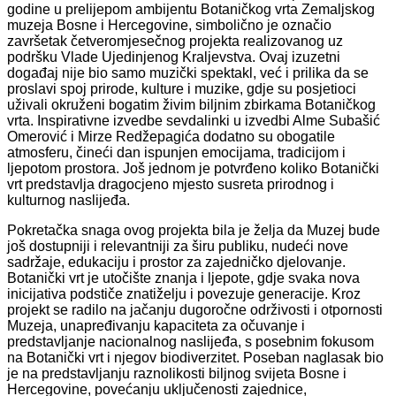
godine u prelijepom ambijentu Botaničkog vrta Zemaljskog
muzeja Bosne i Hercegovine, simbolično je označio
završetak četveromjesečnog projekta realizovanog uz
podršku Vlade Ujedinjenog Kraljevstva. Ovaj izuzetni
događaj nije bio samo muzički spektakl, već i prilika da se
proslavi spoj prirode, kulture i muzike, gdje su posjetioci
uživali okruženi bogatim živim biljnim zbirkama Botaničkog
vrta. Inspirativne izvedbe sevdalinki u izvedbi Alme Subašić
Omerović i Mirze Redžepagića dodatno su obogatile
atmosferu, čineći dan ispunjen emocijama, tradicijom i
ljepotom prostora. Još jednom je potvrđeno koliko Botanički
vrt predstavlja dragocjeno mjesto susreta prirodnog i
kulturnog naslijeđa.
Pokretačka snaga ovog projekta bila je želja da Muzej bude
još dostupniji i relevantniji za širu publiku, nudeći nove
sadržaje, edukaciju i prostor za zajedničko djelovanje.
Botanički vrt je utočište znanja i ljepote, gdje svaka nova
inicijativa podstiče znatiželju i povezuje generacije. Kroz
projekt se radilo na jačanju dugoročne održivosti i otpornosti
Muzeja, unapređivanju kapaciteta za očuvanje i
predstavljanje nacionalnog naslijeđa, s posebnim fokusom
na Botanički vrt i njegov biodiverzitet. Poseban naglasak bio
je na predstavljanju raznolikosti biljnog svijeta Bosne i
Hercegovine, povećanju uključenosti zajednice,