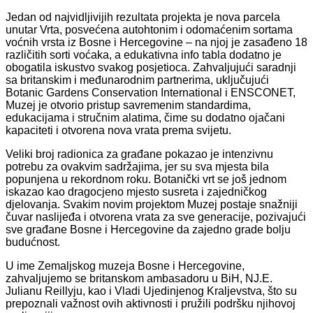
Jedan od najvidljivijih rezultata projekta je nova parcela
unutar Vrta, posvećena autohtonim i odomaćenim sortama
voćnih vrsta iz Bosne i Hercegovine – na njoj je zasađeno 18
različitih sorti voćaka, a edukativna info tabla dodatno je
obogatila iskustvo svakog posjetioca. Zahvaljujući saradnji
sa britanskim i međunarodnim partnerima, uključujući
Botanic Gardens Conservation International i ENSCONET,
Muzej je otvorio pristup savremenim standardima,
edukacijama i stručnim alatima, čime su dodatno ojačani
kapaciteti i otvorena nova vrata prema svijetu.
Veliki broj radionica za građane pokazao je intenzivnu
potrebu za ovakvim sadržajima, jer su sva mjesta bila
popunjena u rekordnom roku. Botanički vrt se još jednom
iskazao kao dragocjeno mjesto susreta i zajedničkog
djelovanja. Svakim novim projektom Muzej postaje snažniji
čuvar naslijeđa i otvorena vrata za sve generacije, pozivajući
sve građane Bosne i Hercegovine da zajedno grade bolju
budućnost.
U ime Zemaljskog muzeja Bosne i Hercegovine,
zahvaljujemo se britanskom ambasadoru u BiH, NJ.E.
Julianu Reillyju, kao i Vladi Ujedinjenog Kraljevstva, što su
prepoznali važnost ovih aktivnosti i pružili podršku njihovoj