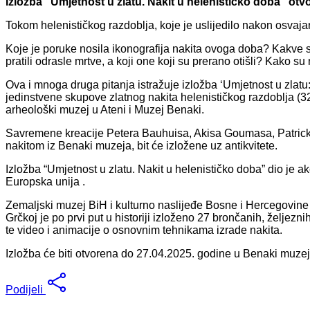
Izložba “Umjetnost u zlatu. Nakit u helenističko doba” otvo
Tokom helenističkog razdoblja, koje je uslijedilo nakon osvaja
Koje je poruke nosila ikonografija nakita ovoga doba? Kakve su
pratili odrasle mrtve, a koji one koji su prerano otišli? Kako s
Ova i mnoga druga pitanja istražuje izložba ‘Umjetnost u zlatu
jedinstvene skupove zlatnog nakita helenističkog razdoblja (323.
arheološki muzej u Ateni i Muzej Benaki.
Savremene kreacije Petera Bauhuisa, Akisa Goumasa, Patricka 
nakitom iz Benaki muzeja, bit će izložene uz antikvitete.
Izložba “Umjetnost u zlatu. Nakit u helenističko doba” dio je 
Europska unija .
Zemaljski muzej BiH i kulturno naslijeđe Bosne i Hercegovine
Grčkoj je po prvi put u historiji izloženo 27 brončanih, željezn
te video i animacije o osnovnim tehnikama izrade nakita.
Izložba će biti otvorena do 27.04.2025. godine u Benaki muzeju
Podijeli