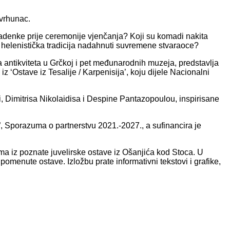
 vrhunac.
mladenke prije ceremonije vjenčanja? Koji su komadi nakita
 li helenistička tradicija nadahnuti suvremene stvaraoce?
a antikviteta u Grčkoj i pet međunarodnih muzeja, predstavlja
z ‘Ostave iz Tesalije / Karpenisija’, koju dijele Nacionalni
 Dimitrisa Nikolaidisa i Despine Pantazopoulou, inspirisane
i”, Sporazuma o partnerstvu 2021.-2027., a sufinancira je
a iz poznate juvelirske ostave iz Ošanjića kod Stoca. U
pomenute ostave. Izložbu prate informativni tekstovi i grafike,