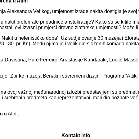
rena u Atini
nja Aleksandra Velikog, umjetnost izrade nakita dostigla je svoj
 nakit preferirale pripadnice aristokracije? Kako su se kitile 
u nastali ovi izvrsni primjerci drevne zlatarske umjetnosti? Može
: Nakit u helenističko doba’. Uz sudjelovanje 30 muzeja i Eforat
–30. pr. Kr.). Među njima je i velik dio složenih komada nakita i
Davisona, Pure Ferreiro, Anastasije Kandaraki, Lucije Massei,
akcije “Zbirke muzeja Benaki i suvremeni dizajn” Programa “Attik
 na ovoj važnoj međunarodnoj izložbi predstavljeni su predmetim
ih i srebrenih predmeta kao reprezentativni, mali dio poznate već 
 u Atini.
Kontakt info