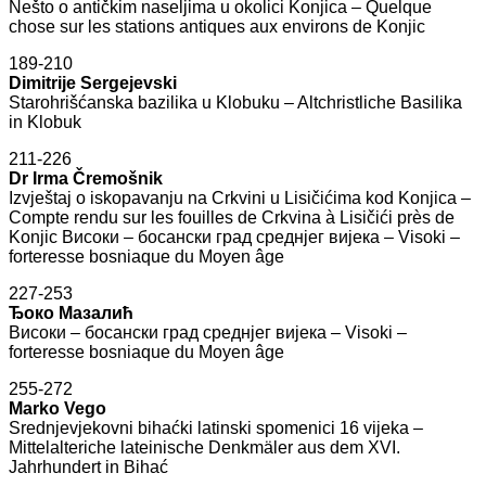
Nešto o antičkim naseljima u okolici Konjica – Quelque
chose sur les stations antiques aux environs de Konjic
189-210
Dimitrije Sergejevski
Starohrišćanska bazilika u Klobuku – Altchristliche Basilika
in Klobuk
211-226
Dr Irma Čremošnik
Izvještaj o iskopavanju na Crkvini u Lisičićima kod Konjica –
Compte rendu sur les fouilles de Crkvina à Lisičići près de
Konjic Високи – босански град среднјег вијека – Visoki –
forteresse bosniaque du Moyen âge
227-253
Ђоко Мазалић
Високи – босански град среднјег вијека – Visoki –
forteresse bosniaque du Moyen âge
255-272
Marko Vego
Srednjevjekovni bihaćki latinski spomenici 16 vijeka –
Mittelalteriche lateinische Denkmäler aus dem XVI.
Jahrhundert in Bihać