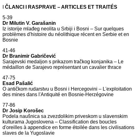
I
ČLANCI I RASPRAVE – ARTICLES ET TRAITÉS
5-39
Dr Milutin V. Garašanin
Iz istorije mlađeg neolita u Srbiji i Bosni – Sur quelques
problèmes d'histoire du néolithique récent en Serbie et en
Bosnie
41-46
Dr Branimir Gabričević
Sarajevski medaljon s prikazom tračkog konjanika – Le
médaillon de Sarajevo représentant un cavalier thrace
47-75
Esad Pašalić
O antičkom rudarstvu u Bosni i Hercegovini – L'exploitation
des mines dans l'Antiquité en Bosnie-Herzégovine
77-86
Dr Josip Korošec
Podela naušnica sa zvezdolikim priveskom u slavenskim
kulturama Jugoslovena – Classification des boucles
d'oreilles à appendice en forme étoilée dans les civilisations
slaves de la Yugoslavie