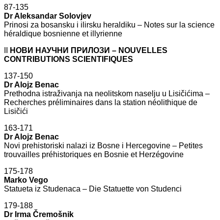
87-135
Dr Aleksandar Solovjev
Prinosi za bosansku i ilirsku heraldiku – Notes sur la science
héraldique bosnienne et illyrienne
II
НОВИ НАУЧНИ ПРИЛОЗИ – NOUVELLES
CONTRIBUTIONS SCIENTIFIQUES
137-150
Dr Alojz Benac
Prethodna istraživanja na neolitskom naselju u Lisičićima –
Recherches préliminaires dans la station néolithique de
Lisičići
163-171
Dr Alojz Benac
Novi prehistoriski nalazi iz Bosne i Hercegovine – Petites
trouvailles préhistoriques en Bosnie et Herzégovine
175-178
Marko Vego
Statueta iz Studenaca – Die Statuette von Studenci
179-188
Dr Irma Čremošnik