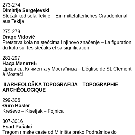
273-274
Dimitrije Sergejevski
Stećak kod sela Tekije – Ein mittelalterliches Grabdenkmal
aus Tekija
275-279
Drago Vidović
Pretstava kola na stećcima i njihovo značenje – La figuration
du kolo sur les stećaks et sa signification
281-297
Нада Милетић
Црква св. Климента у Мостаћима – L'église de St. Clement
à Mostaći
III
ARHEOLOŠKA TOPOGRAFIJA – TOPOGRAPHIE
ARCHÉOLOGIQUE
299-306
Đuro Basler
Kreševo – Kiseljak – Fojnica
307-3016
Esad Pašalić
Tragom rimske ceste od Mliništa preko Podrašnice do