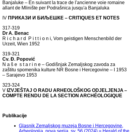
Banjaluke – En suivant la trace de l'ancienne voie romaine
allant de Mlinište per Podrašnica jusqu'a Banjaluka
IV
ПРИКАЗИ И БИЉЕШКЕ – CRITIQUES ET NOTES
317-319
Dr A. Benac
R i c h a r d P i t t i o n i, Vom geistigen Menschenbild der
Urzeit, Wien 1952
319-321
Cv. Đ. Popović
N a š e s t a r i n e – Godišnjak Zemaljskog zavoda za
zaštitu spomenika kulture NR Bosne i Hercegovine – I 1953
– Sarajevo 1953
323-324
V
IZVJEŠTAJ O RADU ARHEOLOŠKOG ODJELJENJA –
COMPTE RENDU DE LA SECTION ARCHÉOLOGIQUE
Publikacije
Glasnik Zemaljskog muzeja Bosne i Hercegovine,
Arheologija, nova serija, sv. 56 (2024) = Herald of the