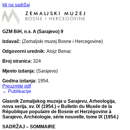
Idi na sadržaj
GZM BiH, n.s. A (Sarajevo) 9
Izdavač:
(Zemaljski muzej Bosne i Hercegovine)
Odgovorni urednik:
Alojz Benac
Broj stranica:
324
Mjesto izdanja:
(Sarajevo)
Godina izdanja:
1954.
Preuzmite pdf
← Publikacije
Glasnik Zemaljskog muzeja u Sarajevu, Arheologija,
nova serija, sv. IX (1954.) = Bulletin du Musée de la
République populaire de Bosnie et Herzégovine à
Sarajevo, Archéologie, série nouvelle, tome IX (1954.)
SADRŽAJ – SOMMAIRE