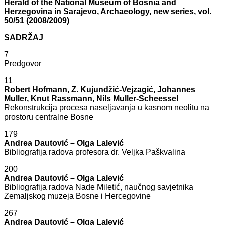
Herald of the National Museum of Bosnia and
Herzegovina in Sarajevo, Archaeology, new series, vol.
50/51 (2008/2009)
SADRŽAJ
7
Predgovor
11
Robert Hofmann, Z. Kujundžić-Vejzagić, Johannes
Muller, Knut Rassmann, Nils Muller-Scheessel
Rekonstrukcija procesa naseljavanja u kasnom neolitu na
prostoru centralne Bosne
179
Andrea Dautović – Olga Lalević
Bibliografija radova profesora dr. Veljka Paškvalina
200
Andrea Dautović – Olga Lalević
Bibliografija radova Nade Miletić, naučnog savjetnika
Zemaljskog muzeja Bosne i Hercegovine
267
Andrea Dautović – Olga Lalević