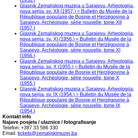
(1958.)
Glasnik Zemaljskog muzeja u Sarajevu, Arheologija,
nova serija, sv. XII (1957.) = Bulletin du Musée de la
République populaire de Bosnie et Herzégovine à
Sarajevo, Archéologie, série nouvelle, tome XII
(1957.)
Glasnik Zemaljskog muzeja u Sarajevu, Arheologija,
nova serija, sv. XI (1956.) = Bulletin du Musée de la
République populaire de Bosnie et Herzégovine à
Sarajevo, Archéologie, série nouvelle, tome XI
(1956.)
Glasnik Zemaljskog muzeja u Sarajevu, Arheologija,
nova serija, sv. X (1955.) = Bulletin du Musée de la
République populaire de Bosnie et Herzégovine à
Sarajevo, Archéologie, série nouvelle, tome X
(1955.)
Glasnik Zemaljskog muzeja u Sarajevu, Arheologija,
nova serija, sv. IX (1954.) = Bulletin du Musée de la
République populaire de Bosnie et Herzégovine à
Sarajevo, Archéologie, série nouvelle, tome IX
(1954.)
Kontakt info
Najave posjeta / ulaznice / fotografisanje
Telefon: +387 33 586 330
Email:
tickets@zemaljskimuzej.ba