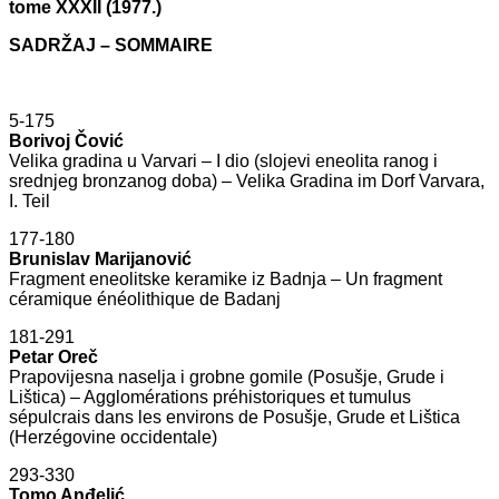
tome XXXII (1977.)
SADRŽAJ – SOMMAIRE
5-175
Borivoj Čović
Velika gradina u Varvari – I dio (slojevi eneolita ranog i
srednjeg bronzanog doba) – Velika Gradina im Dorf Varvara,
I. Teil
177-180
Brunislav Marijanović
Fragment eneolitske keramike iz Badnja – Un fragment
céramique énéolithique de Badanj
181-291
Petar Oreč
Prapovijesna naselja i grobne gomile (Posušje, Grude i
Lištica) – Agglomérations préhistoriques et tumulus
sépulcrais dans les environs de Posušje, Grude et Lištica
(Herzégovine occidentale)
293-330
Tomo Anđelić