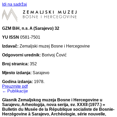
Idi na sadržaj
GZM BiH, n.s. A (Sarajevo) 32
YU ISSN
0581-7501
Izdavač:
Zemaljski muzej Bosne i Hercegovine
Odgovorni urednik:
Borivoj Čović
Broj stranica:
352
Mjesto izdanja:
Sarajevo
Godina izdanja:
1978.
Preuzmite pdf
← Publikacije
Glasnik Zemaljskog muzeja Bosne i Hercegovine u
Sarajevu, Arheologija, nova serija, sv. XXXII (1977.) =
Bulletin du Musée de la République socialiste de Bosnie-
Herzégovine à Sarajevo, Archéologie, série nouvelle,