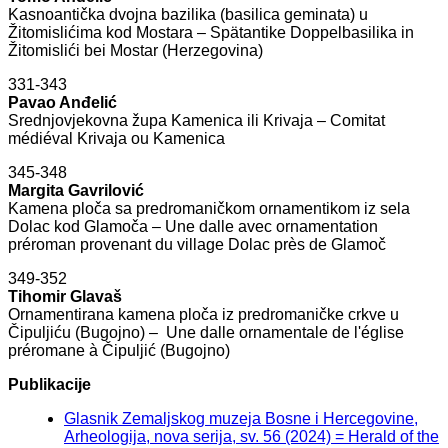
Kasnoantička dvojna bazilika (basilica geminata) u
Žitomislićima kod Mostara – Spätantike Doppelbasilika in
Žitomislići bei Mostar (Herzegovina)
331-343
Pavao Anđelić
Srednjovjekovna župa Kamenica ili Krivaja – Comitat
médiéval Krivaja ou Kamenica
345-348
Margita Gavrilović
Kamena ploča sa predromaničkom ornamentikom iz sela
Dolac kod Glamoča – Une dalle avec ornamentation
préroman provenant du village Dolac près de Glamoč
349-352
Tihomir Glavaš
Ornamentirana kamena ploča iz predromaničke crkve u
Čipuljiću (Bugojno) – Une dalle ornamentale de l'église
préromane à Čipuljić (Bugojno)
Publikacije
Glasnik Zemaljskog muzeja Bosne i Hercegovine,
Arheologija, nova serija, sv. 56 (2024) = Herald of the