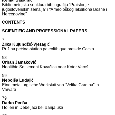
Kemal Bakaršić
Bibliometrijska srtuktura bibliografija “Praistorije
jugoslovenskih zemalja” i “Arheološkog leksikona Bosne i
Hercegovine”
CONTENTS
SCIENTIFIC AND PROFESSIONAL PAPERS
7
Zilka Kujundžić-Vjezagić
Ružina pećina-station paleolithique pres de Gacko
53
Orhan Jamaković
Neolithic Settlement Kovačica near Kotor Varoš
59
Nebojša Ludajić
Eine metallurgische Werkstatt von “Velika Gradina” in
Varvara
79
Darko Periša
Höllen in Debeljaci bei Banjaluka