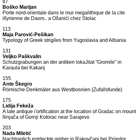
87
Boško Marijan
Porte nord-orientale dans le mur megalithique de la cite
illyrienne de Daors.. a Ošanići chez Stolac
113
Maja Parović-Pešikan
Typology of Greek strigiles from Yugoslavia and Albania
131
Veljko Paškvalin
Schutzgrabungen an der antiken lokaJitat “Gromile” in
Karaula bei Kakanj
155
Ante Škegro
Römische Denkmäler aus Westbosnien (Zufallsfunde)
175
Lidija Fekeža
A late antique i'ortification at the location of Gradac on mount
llinjača of Gornji Kotorac near Sarajevo
203
Nada Miletić
Nachtraglich entdeckte griiber in Rakovčani bei Prijedor