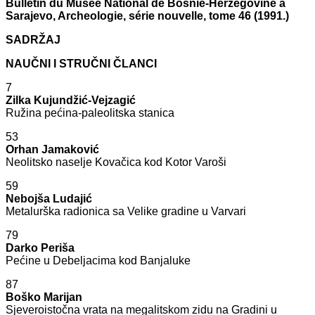
Bulletin du Musée National de Bosnie-Herzegovine a
Sarajevo, Archeologie, série nouvelle, tome 46 (1991.)
SADRŽAJ
NAUČNI I STRUČNI ČLANCI
7
Zilka Kujundžić-Vejzagić
Ružina pećina-paleolitska stanica
53
Orhan Jamaković
Neolitsko naselje Kovačica kod Kotor Varoši
59
Nebojša Ludajić
Metalurška radionica sa Velike gradine u Varvari
79
Darko Periša
Pećine u Debeljacima kod Banjaluke
87
Boško Marijan
Sjeveroistočna vrata na megalitskom zidu na Gradini u