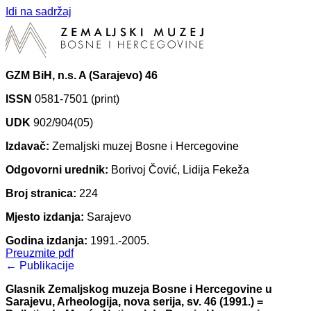
Idi na sadržaj
GZM BiH, n.s. A (Sarajevo) 46
ISSN
0581-7501 (print)
UDK
902/904(05)
Izdavač:
Zemaljski muzej Bosne i Hercegovine
Odgovorni urednik:
Borivoj Čović, Lidija Fekeža
Broj stranica:
224
Mjesto izdanja:
Sarajevo
Godina izdanja:
1991.-2005.
Preuzmite pdf
← Publikacije
Glasnik Zemaljskog muzeja Bosne i Hercegovine u
Sarajevu, Arheologija, nova serija, sv. 46 (1991.) =