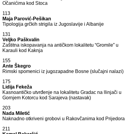
Očanićima kod Stoca
113
Maja Parović-Pešikan
Tipologija grčkih strigila iz Jugoslavije i Albanije
131
Veljko Paškvalin
Zaštitna iskopavanja na antičkom lokalitetu “Gromile” u
Karauli kod Kaknja
155
Ante Škegro
Rimski spomenici iz jugozapadne Bosne (slučajni nalazi)
175
Lidija Fekeža
Kasnoantičko utvrđenje na lokalitetu Gradac na llinjači u
Gornjem Kotorcu kod Sarajeva (nastavak)
203
Nada Miletić
Naknadno otkriveni grobovi u Rakovčanima kod Prijedora
211